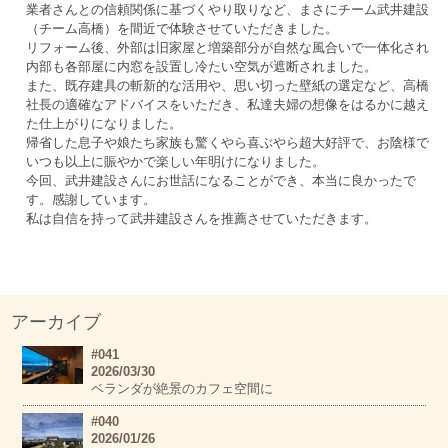
業者さんとの信頼関係に基づくやり取りなど、まさにチーム武井建設
（チーム高橋）を間近で体験させていただきました。
リフォーム後、外部は旧家屋と増築部分が自然な風合いで一体化され
内部も各部屋に内窓を設置し冷たい空気が遮断されました。
また、既存建具の斬新的な活用や、思い切った壁紙の選定など、高橋
社長の適確なアドバイスをいただき、私達夫婦の想像をはるかに越え
た仕上がりになりました。
帰省した息子や娘たち家族も驚くやら喜ぶやら超大好評で、お陰様で
いつも以上に賑やかで楽しい年明けになりました。
今回、武井建設さんにお世話になることができ、本当に良かったで
す。感謝しています。
私は自信を持って武井建設さんを推薦させていただきます。
アーカイブ
#041
2026/03/30
ベランダが絶景のカフェ空間に
#040
2026/01/26