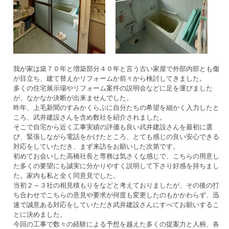
我が家は築７０年と増築部分４０年と言う古い家屋で外部内部とも傷
が目立ち、建て替えかリフォームか前々から検討してきました。
多くの住宅展示場やリフォーム案件の説明会などに足を運びました
が、なかなか決断が出来ませんでした。
昨年、上毛新聞のすみかくらぶに自分たちの希望を細かく入力したと
ころ、武井建設さんを含め数社を紹介されました。
そこで自宅から近く工事実績の評価も良い武井建設さんを最初に選
び、緊張しながら電話をかけたところ、とても感じの良い安心できる
対応をしていただき、まず来訪をお願いした次第です。
初めてお会いした高橋社長と専務は気さくな感じで、こちらの用意し
た多くの要望にも誠実に分かりやすく説明して下さり好感を持ちまし
た。家内も私と全く同意見でした。
当初２～３社の相見積もりをなどと考えておりましたが、その後の打
ち合わせでこちらの意見や要求が何度も変更したのもかかわらず、迅
速で誠意ある対応をしていただき武井建設さんにすべてお願いするこ
とに決めました。
今回の工事で数々の経験による予想を越えた多くの提案力と人柄、各