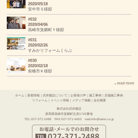
2020/05/18
安中市Ｓ様邸
#032
2020/04/06
高崎市箕郷町Ｙ様邸
#031
2020/02/26
すみかリフォームくらぶ
#030
2020/02/18
前橋市Ｋ様邸
→read more
ホーム
｜
新着情報
｜
武井建設について
｜
お客様の声
｜
施工事例
｜
店舗施工事例
リフォーム
｜
イベント情報
｜
メディア掲載
｜
会社概要
株式会社武井建設
群馬県高崎市箕郷町生原1745番地
TEL:027-371-2488 FAX:027-371-4463 mail:info@takei.co.jp