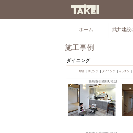
ホーム
武井建設
施工事例
ダイニング
外観
｜
リビング
｜
ダイニング
｜
キッチン
｜
高崎市引間町U様邸