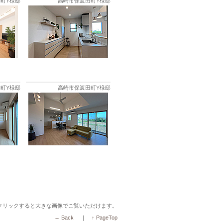
町Y様邸
高崎市保渡田町Y様邸
町Y様邸
高崎市保渡田町Y様邸
クリックすると大きな画像でご覧いただけます。
← Back
｜
↑ PageTop