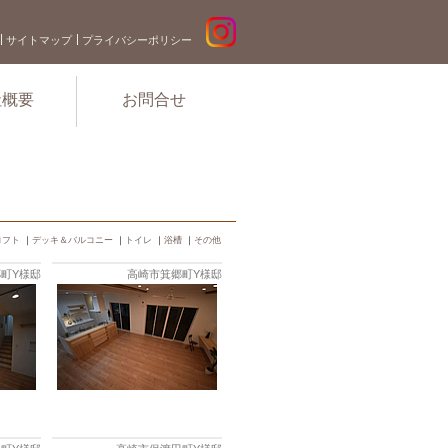
サイトマップ
プライバシーポリシー
社概要
お問合せ
ロフト
｜
デッキ＆バルコニー
｜
トイレ
｜
浴槽
｜
その他
町Y様邸
高崎市箕郷町Y様邸