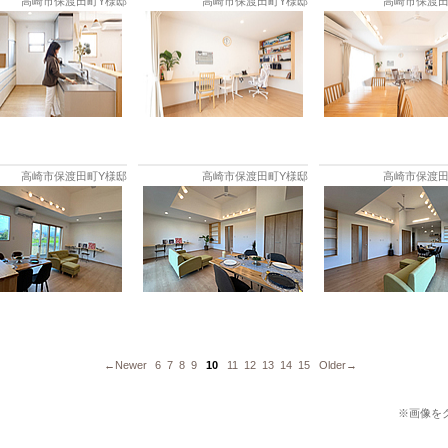
高崎市保渡田町Y様邸
高崎市保渡田町Y様邸
高崎市保渡田
高崎市保渡田町Y様邸
高崎市保渡田町Y様邸
高崎市保渡田
←Newer
6
7
8
9
10
11
12
13
14
15
Older→
※画像を