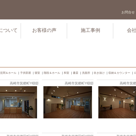
お問合せ
について
お客様の声
施工事例
会
玄関＆ホール
｜
子供部屋
｜
寝室
｜
階段＆ホール
｜
和室
｜
書斎
｜
洗面所
｜
吹き抜け
｜
収納＆カウンター
｜
高崎市箕郷町Y様邸
高崎市箕郷町Y様邸
高崎市箕郷