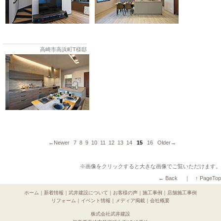
高崎市高浜町T様邸
←Newer
7
8
9
10
11
12
13
14
15
16
Older→
※画像をクリックすると大きな画像でご覧いただけます。
← Back
｜
↑ PageTop
ホーム
｜
新着情報
｜
武井建設について
｜
お客様の声
｜
施工事例
｜
店舗施工事例
リフォーム
｜
イベント情報
｜
メディア掲載
｜
会社概要
株式会社武井建設