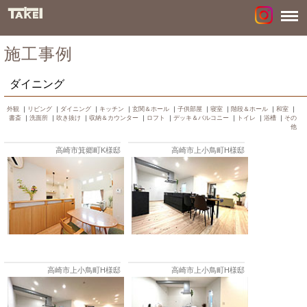
施工事例
ダイニング
外観
｜
リビング
｜
ダイニング
｜
キッチン
｜
玄関＆ホール
｜
子供部屋
｜
寝室
｜
階段＆ホール
｜
和室
｜
書斎
｜
洗面所
｜
吹き抜け
｜
収納＆カウンター
｜
ロフト
｜
デッキ＆バルコニー
｜
トイレ
｜
浴槽
｜
その
他
高崎市箕郷町K様邸
高崎市上小鳥町H様邸
高崎市上小鳥町H様邸
高崎市上小鳥町H様邸