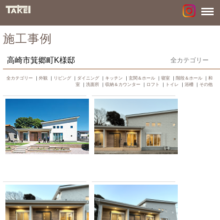
施工事例
高崎市箕郷町K様邸
全カテゴリー
全カテゴリー
｜
外観
｜
リビング
｜
ダイニング
｜
キッチン
｜
玄関＆ホール
｜
寝室
｜
階段＆ホール
｜
和
室
｜
洗面所
｜
収納＆カウンター
｜
ロフト
｜
トイレ
｜
浴槽
｜
その他