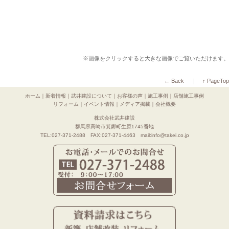
※画像をクリックすると大きな画像でご覧いただけます。
← Back
｜
↑ PageTop
ホーム
｜
新着情報
｜
武井建設について
｜
お客様の声
｜
施工事例
｜
店舗施工事例
リフォーム
｜
イベント情報
｜
メディア掲載
｜
会社概要
株式会社武井建設
群馬県高崎市箕郷町生原1745番地
TEL:027-371-2488 FAX:027-371-4463 mail:info@takei.co.jp