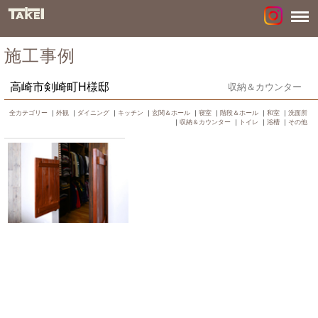
施工事例
高崎市剣崎町H様邸
収納＆カウンター
全カテゴリー
｜
外観
｜
ダイニング
｜
キッチン
｜
玄関＆ホール
｜
寝室
｜
階段＆ホール
｜
和室
｜
洗面所
｜
収納＆カウンター
｜
トイレ
｜
浴槽
｜
その他