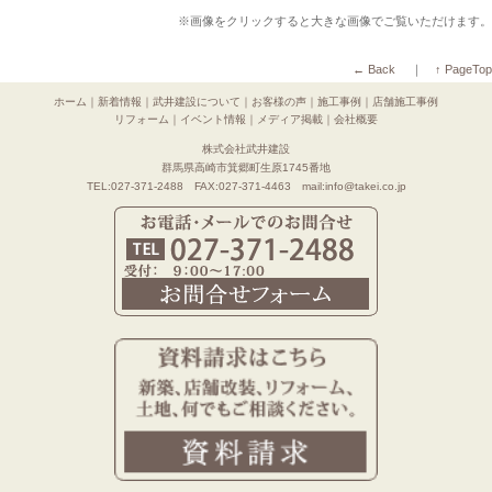
※画像をクリックすると大きな画像でご覧いただけます。
← Back
｜
↑ PageTop
ホーム
｜
新着情報
｜
武井建設について
｜
お客様の声
｜
施工事例
｜
店舗施工事例
リフォーム
｜
イベント情報
｜
メディア掲載
｜
会社概要
株式会社武井建設
群馬県高崎市箕郷町生原1745番地
TEL:027-371-2488 FAX:027-371-4463 mail:info@takei.co.jp