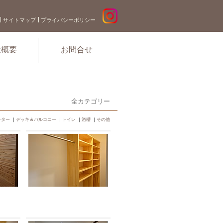
サイトマップ
プライバシーポリシー
社概要
お問合せ
全カテゴリー
ンター
｜
デッキ＆バルコニー
｜
トイレ
｜
浴槽
｜
その他