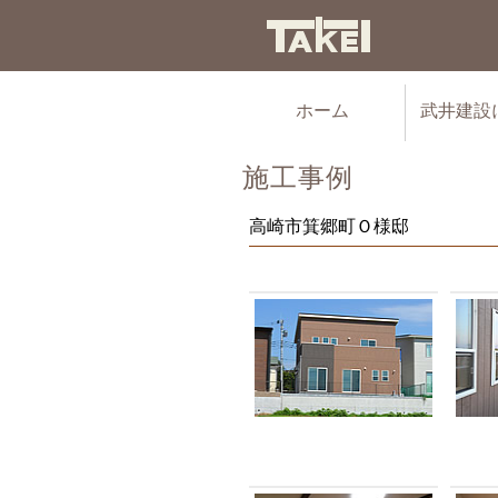
ホーム
武井建設
施工事例
高崎市箕郷町Ｏ様邸