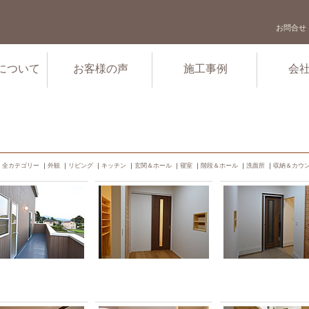
お問合せ
について
お客様の声
施工事例
会
全カテゴリー
｜
外観
｜
リビング
｜
キッチン
｜
玄関＆ホール
｜
寝室
｜
階段＆ホール
｜
洗面所
｜
収納＆カウ