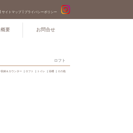
サイトマップ
プライバシーポリシー
社概要
お問合せ
ロフト
｜
収納＆カウンター
｜
ロフト
｜
トイレ
｜
浴槽
｜
その他