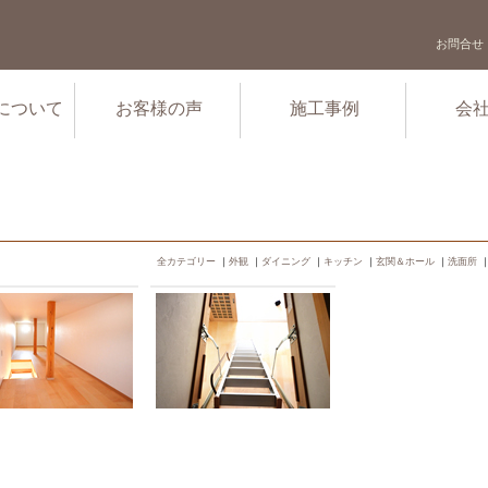
お問合せ
について
お客様の声
施工事例
会
全カテゴリー
｜
外観
｜
ダイニング
｜
キッチン
｜
玄関＆ホール
｜
洗面所