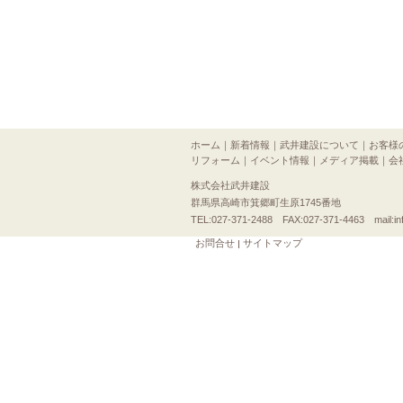
ホーム
｜
新着情報
｜
武井建設について
｜
お客様
リフォーム
｜
イベント情報
｜
メディア掲載
｜
会
株式会社武井建設
群馬県高崎市箕郷町生原1745番地
TEL:027-371-2488 FAX:027-371-4463 mail:inf
お問合せ
サイトマップ