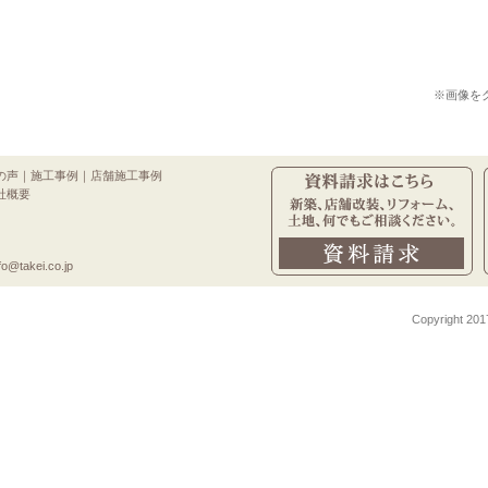
※画像を
の声
｜
施工事例
｜
店舗施工事例
社概要
o@takei.co.jp
Copyright 201