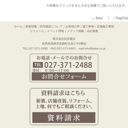
※画像をクリックすると大きな画像でご覧いただけます。
← Back
｜
↑ PageTop
ホーム
｜
新着情報
｜
武井建設について
｜
お客様の声
｜
施工事例
｜
店舗施工事例
リフォーム
｜
イベント情報
｜
メディア掲載
｜
会社概要
株式会社武井建設
群馬県高崎市箕郷町生原1745番地
TEL:027-371-2488 FAX:027-371-4463 mail:info@takei.co.jp