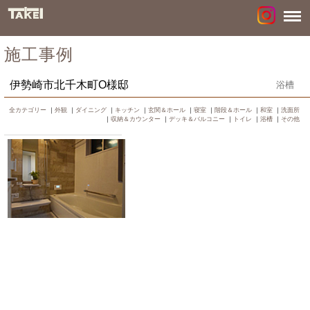
施工事例
伊勢崎市北千木町O様邸
浴槽
全カテゴリー
｜
外観
｜
ダイニング
｜
キッチン
｜
玄関＆ホール
｜
寝室
｜
階段＆ホール
｜
和室
｜
洗面所
｜
収納＆カウンター
｜
デッキ＆バルコニー
｜
トイレ
｜
浴槽
｜
その他