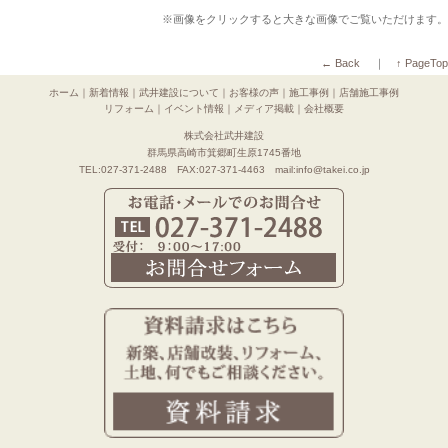
※画像をクリックすると大きな画像でご覧いただけます。
← Back
｜
↑ PageTop
ホーム
｜
新着情報
｜
武井建設について
｜
お客様の声
｜
施工事例
｜
店舗施工事例
リフォーム
｜
イベント情報
｜
メディア掲載
｜
会社概要
株式会社武井建設
群馬県高崎市箕郷町生原1745番地
TEL:027-371-2488 FAX:027-371-4463 mail:info@takei.co.jp