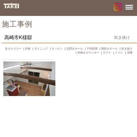
施工事例
高崎市K様邸
吹き抜け
全カテゴリー
｜
外観
｜
ダイニング
｜
キッチン
｜
玄関＆ホール
｜
子供部屋
｜
階段＆ホール
｜
吹き抜け
｜
収納＆カウンター
｜
ロフト
｜
トイレ
｜
浴槽