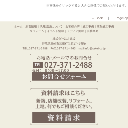
※画像をクリックすると大きな画像でご覧いただけます。
← Back
｜
↑ PageTop
ホーム
｜
新着情報
｜
武井建設について
｜
お客様の声
｜
施工事例
｜
店舗施工事例
リフォーム
｜
イベント情報
｜
メディア掲載
｜
会社概要
株式会社武井建設
群馬県高崎市箕郷町生原1745番地
TEL:027-371-2488 FAX:027-371-4463 mail:info@takei.co.jp