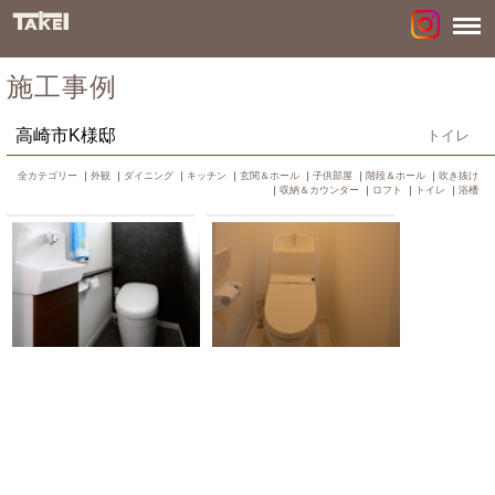
施工事例
高崎市K様邸
トイレ
全カテゴリー
｜
外観
｜
ダイニング
｜
キッチン
｜
玄関＆ホール
｜
子供部屋
｜
階段＆ホール
｜
吹き抜け
｜
収納＆カウンター
｜
ロフト
｜
トイレ
｜
浴槽