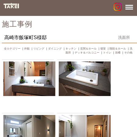
施工事例
高崎市飯塚町S様邸
洗面所
全カテゴリー
｜
外観
｜
リビング
｜
ダイニング
｜
キッチン
｜
玄関＆ホール
｜
寝室
｜
階段＆ホール
｜
洗
面所
｜
デッキ＆バルコニー
｜
トイレ
｜
浴槽
｜
その他