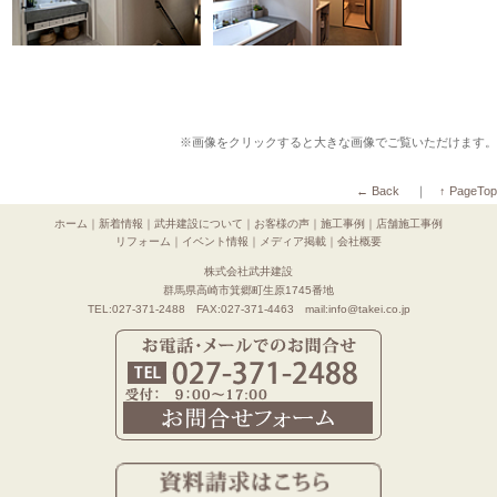
※画像をクリックすると大きな画像でご覧いただけます。
← Back
｜
↑ PageTop
ホーム
｜
新着情報
｜
武井建設について
｜
お客様の声
｜
施工事例
｜
店舗施工事例
リフォーム
｜
イベント情報
｜
メディア掲載
｜
会社概要
株式会社武井建設
群馬県高崎市箕郷町生原1745番地
TEL:027-371-2488 FAX:027-371-4463 mail:info@takei.co.jp