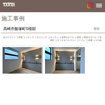
施工事例
高崎市飯塚町S様邸
寝室
全カテゴリー
｜
外観
｜
リビング
｜
ダイニング
｜
キッチン
｜
玄関＆ホール
｜
寝室
｜
階段＆ホール
｜
洗
面所
｜
デッキ＆バルコニー
｜
トイレ
｜
浴槽
｜
その他