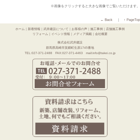
※画像をクリックすると大きな画像でご覧いただけます。
← Back
｜
↑ PageTop
ホーム
｜
新着情報
｜
武井建設について
｜
お客様の声
｜
施工事例
｜
店舗施工事例
リフォーム
｜
イベント情報
｜
メディア掲載
｜
会社概要
株式会社武井建設
群馬県高崎市箕郷町生原1745番地
TEL:027-371-2488 FAX:027-371-4463 mail:info@takei.co.jp