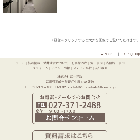
※画像をクリックすると大きな画像でご覧いただけます。
← Back
｜
↑ PageTop
ホーム
｜
新着情報
｜
武井建設について
｜
お客様の声
｜
施工事例
｜
店舗施工事例
リフォーム
｜
イベント情報
｜
メディア掲載
｜
会社概要
株式会社武井建設
群馬県高崎市箕郷町生原1745番地
TEL:027-371-2488 FAX:027-371-4463 mail:info@takei.co.jp