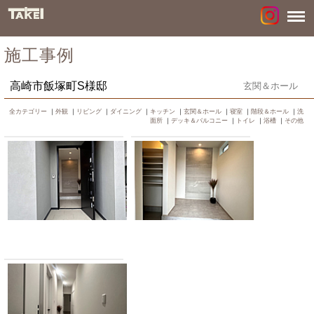
施工事例
高崎市飯塚町S様邸
玄関＆ホール
全カテゴリー
｜
外観
｜
リビング
｜
ダイニング
｜
キッチン
｜
玄関＆ホール
｜
寝室
｜
階段＆ホール
｜
洗
面所
｜
デッキ＆バルコニー
｜
トイレ
｜
浴槽
｜
その他