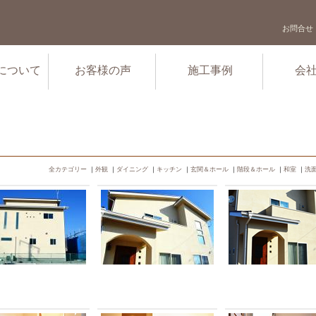
お問合せ
について
お客様の声
施工事例
会
全カテゴリー
｜
外観
｜
ダイニング
｜
キッチン
｜
玄関＆ホール
｜
階段＆ホール
｜
和室
｜
洗