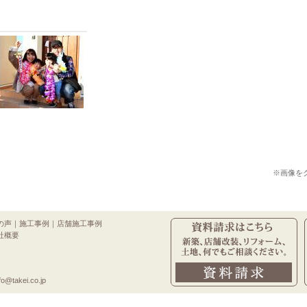
※画像を
の声
｜
施工事例
｜
店舗施工事例
社概要
o@takei.co.jp