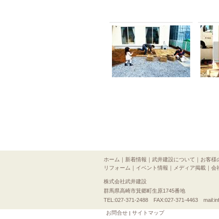
ホーム
｜
新着情報
｜
武井建設について
｜
お客様
リフォーム
｜
イベント情報
｜
メディア掲載
｜
会
株式会社武井建設
群馬県高崎市箕郷町生原1745番地
TEL:027-371-2488 FAX:027-371-4463 mail:inf
お問合せ
サイトマップ