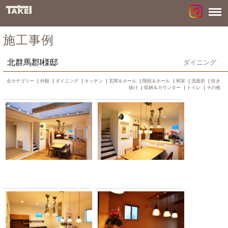
施工事例
北群馬郡I様邸
ダイニング
全カテゴリー
｜
外観
｜
ダイニング
｜
キッチン
｜
玄関＆ホール
｜
階段＆ホール
｜
和室
｜
洗面所
｜
吹き
抜け
｜
収納＆カウンター
｜
トイレ
｜
その他