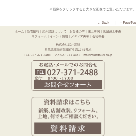
※画像をクリックすると大きな画像でご覧いただけます。
← Back
｜
↑ PageTop
ホーム
｜
新着情報
｜
武井建設について
｜
お客様の声
｜
施工事例
｜
店舗施工事例
リフォーム
｜
イベント情報
｜
メディア掲載
｜
会社概要
株式会社武井建設
群馬県高崎市箕郷町生原1745番地
TEL:027-371-2488 FAX:027-371-4463 mail:info@takei.co.jp