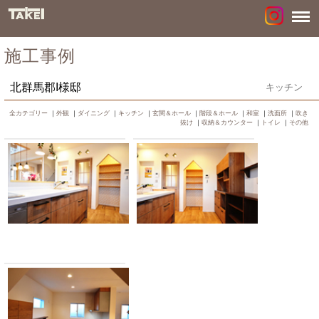
施工事例
北群馬郡I様邸
キッチン
全カテゴリー
｜
外観
｜
ダイニング
｜
キッチン
｜
玄関＆ホール
｜
階段＆ホール
｜
和室
｜
洗面所
｜
吹き
抜け
｜
収納＆カウンター
｜
トイレ
｜
その他