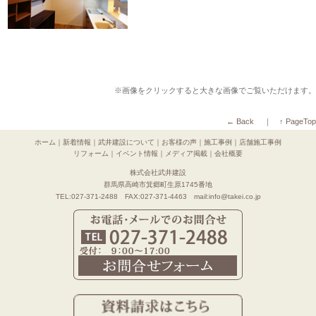
※画像をクリックすると大きな画像でご覧いただけます。
← Back
｜
↑ PageTop
ホーム
｜
新着情報
｜
武井建設について
｜
お客様の声
｜
施工事例
｜
店舗施工事例
リフォーム
｜
イベント情報
｜
メディア掲載
｜
会社概要
株式会社武井建設
群馬県高崎市箕郷町生原1745番地
TEL:027-371-2488 FAX:027-371-4463 mail:info@takei.co.jp